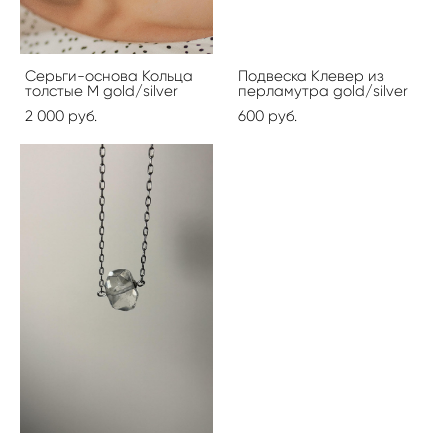
Серьги-основа Кольца
Подвеска Клевер из
толстые M gold/silver
перламутра gold/silver
2 000 pуб.
600 pуб.