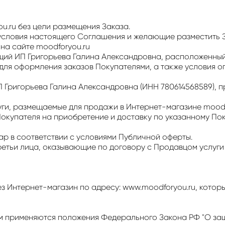
u.ru без цели размещения Заказа.
словия настоящего Соглашения и желающие разместить За
на сайте moodforyou.ru
й ИП Григорьева Галина Александровна, расположенный в
ля оформления заказов Покупателями, а также условия оп
 Григорьева Галина Александровна (ИНН 780614568589), 
уги, размещаемые для продажи в Интернет-магазине moodf
окупателя на приобретение и доставку по указанному По
р в соответствии с условиями Публичной оферты.
етьи лица, оказывающие по договору с Продавцом услуги 
ез Интернет-магазин по адресу: www.moodforyou.ru, кото
м применяются положения Федерального Закона РФ "О защи