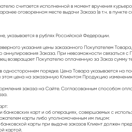
пателю считается исполненной в момент вручения курьер
аранее оговоренном месте выдачи Заказа (в т.ч. в пункте с
не, указывается в рублях Российской Федерации.
 неверного указания цены заказанного Покупателем Товар
о аннулирования Заказа. При невозможности связаться с 
вец возвращает Покупателю оплаченную за Заказ сумму те
 в одностороннем порядке. Цена Товара указывается на п
и этом цена на заказанную Клиентом Продукцию изменению
формления заказа на Сайте. Согласованным способом опла
за.
арт:
и банковских карт и об операциях, совершаемых с использ
ржателем карты либо уполномоченным им лицом:
анковской карты при выдаче заказов Клиент должен пред
й картой.