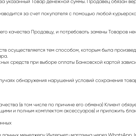
за указанный Товар денежной суммы. Продавец обязан ве
изводится за счет покупателя с помощью любой курьерско
щего качества Продавцу, и потребовать замены Товаров н
ств осуществляется тем способом, которым была произвед
ара.
жных средств при выборе оплаты Банковской картой зави
 случаях обнаружения нарушений условий сохранения товар
ества (в том числе по причине его обмена) Клиент обязу
щими и полным комплектом аксессуаров) и приложить бла
анных
че данных менеджеру Интернет-магазина через WhatsApp, 