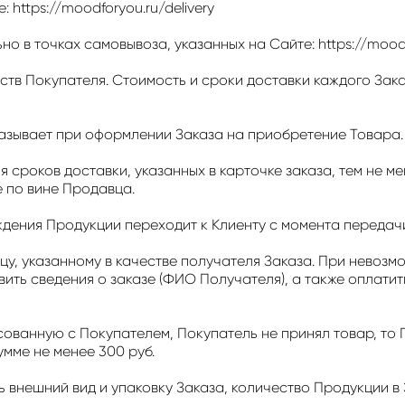
 https://moodforyou.ru/delivery
о в точках самовывоза, указанных на Сайте: https://moodf
дств Покупателя. Стоимость и сроки доставки каждого Зак
казывает при оформлении Заказа на приобретение Товара.
 сроков доставки, указанных в карточке заказа, тем не ме
 по вине Продавца.
ждения Продукции переходит к Клиенту с момента передачи
ицу, указанному в качестве получателя Заказа. При невоз
вить сведения о заказе (ФИО Получателя), а также оплатит
ласованную с Покупателем, Покупатель не принял товар, т
мме не менее 300 руб.
 внешний вид и упаковку Заказа, количество Продукции в 