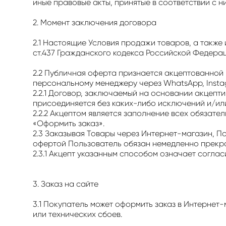
иные правовые акты, принятые в соответствии с н
2. Момент заключения договора
2.1 Настоящие Условия продажи товаров, а также 
ст.437 Гражданского кодекса Российской Федерац
2.2 Публичная оферта признается акцептованной
персональному менеджеру через WhatsApp, Instag
2.2.1 Договор, заключаемый на основании акцеп
присоединяется без каких-либо исключений и/ил
2.2.2 Акцептом является заполнение всех обязате
«Оформить заказ».
2.3 Заказывая Товары через Интернет-магазин, 
офертой Пользователь обязан немедленно прекра
2.3.1 Акцепт указанным способом означает согла
3. Заказ на сайте
3.1 Покупатель может оформить заказ в Интернет-
или технических сбоев.