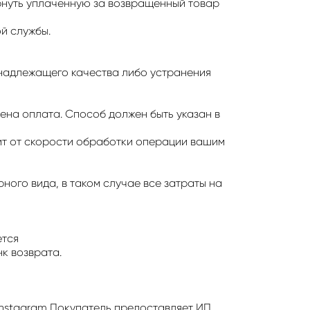
рнуть уплаченную за возвращенный товар
й службы.
енадлежащего качества либо устранения
ена оплата. Способ должен быть указан в
сит от скорости обработки операции вашим
ного вида, в таком случае все затраты на
ется
нк возврата.
Instagram Покупатель предоставляет ИП