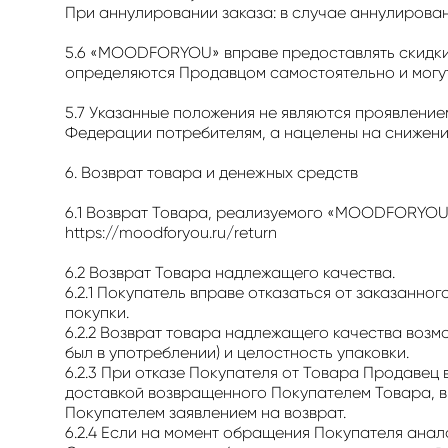
При аннулировании заказа: в случае аннулирова
5.6 «MOODFORYOU» вправе предоставлять скидки 
определяются Продавцом самостоятельно и могут
5.7 Указанные положения не являются проявлени
Федерации потребителям, а нацелены на снижен
6. Возврат товара и денежных средств
6.1 Возврат Товара, реализуемого «MOODFORYOU»,
https://moodforyou.ru/return
6.2 Возврат Товара надлежащего качества.
6.2.1 Покупатель вправе отказаться от заказанног
покупки.
6.2.2 Возврат товара надлежащего качества возмо
был в употреблении) и целостность упаковки.
6.2.3 При отказе Покупателя от Товара Продавец
доставкой возвращенного Покупателем Товара, в
Покупателем заявлением на возврат.
6.2.4 Если на момент обращения Покупателя анал