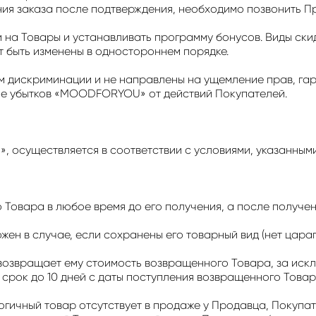
ния заказа после подтверждения, необходимо позвонить П
на Товары и устанавливать программу бонусов. Виды скид
 быть изменены в одностороннем порядке.
ем дискриминации и не направлены на ущемление прав, г
ие убытков «MOODFORYOU» от действий Покупателей.
 осуществляется в соответствии с условиями, указанными
о Товара в любое время до его получения, а после получен
жен в случае, если сохранены его товарный вид (нет царап
 возвращает ему стоимость возвращенного Товара, за ис
 срок до 10 дней с даты поступления возвращенного Това
огичный товар отсутствует в продаже у Продавца, Покупа