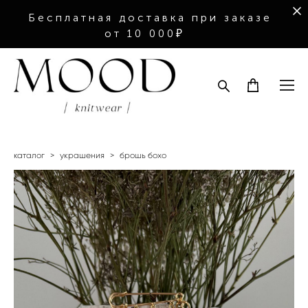
Бесплатная доставка при заказе
от 10 000₽
каталог
>
украшения
>
брошь бохо